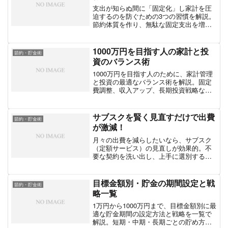
支出が知らぬ間に「固定化」し家計を圧
迫するのを防ぐための3つの習慣を解説。
節約体質を作り、無駄な固定支出を増や
さないための実践的な行動を紹介しま
す。
1000万円を目指す人の家計と投
節約・貯金術
資のバランス術
1000万円を目指す人のために、家計管理
と投資の最適なバランス術を解説。固定
費調整、収入アップ、長期投資戦略な
ど、資産形成を加速させる実践的な方法
を紹介します。
サブスクを賢く見直すだけで出費
節約・貯金術
が激減！
月々の出費を減らしたいなら、サブスク
（定額サービス）の見直しが効果的。不
要な契約を洗い出し、上手に選別するた
めの実践的な方法を紹介します。
目標金額別・貯金の期間設定と戦
節約・貯金術
略一覧
1万円から1000万円まで、目標金額別に最
適な貯金期間の設定方法と戦略を一覧で
解説。短期・中期・長期ごとの貯め方