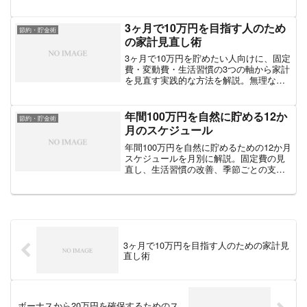
や、家計管理・投資活用のポイントをま
とめました。
3ヶ月で10万円を目指す人のため
節約・貯金術
の家計見直し術
3ヶ月で10万円を貯めたい人向けに、固定
費・変動費・生活習慣の3つの軸から家計
を見直す実践的な方法を解説。無理なく
大幅な貯金を達成するための具体的なス
テップを紹介します。
年間100万円を自然に貯める12か
節約・貯金術
月のスケジュール
年間100万円を自然に貯めるための12か月
スケジュールを月別に解説。固定費の見
直し、生活習慣の改善、季節ごとの支出
調整など、無理なく続けられる実践的な
方法を紹介します。
3ヶ月で10万円を目指す人のための家計見
直し術
ボーナスから20万円を確保するためのス