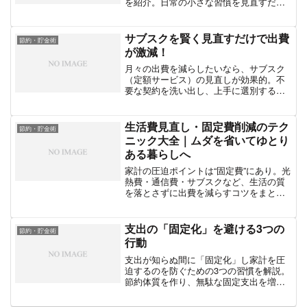
を紹介。日常の小さな習慣を見直すだけ
で大きな節約につながる具体策を解説し
ます。
サブスクを賢く見直すだけで出費
節約・貯金術
が激減！
月々の出費を減らしたいなら、サブスク
（定額サービス）の見直しが効果的。不
要な契約を洗い出し、上手に選別するた
めの実践的な方法を紹介します。
生活費見直し・固定費削減のテク
節約・貯金術
ニック大全｜ムダを省いてゆとり
ある暮らしへ
家計の圧迫ポイントは“固定費”にあり。光
熱費・通信費・サブスクなど、生活の質
を落とさずに出費を減らすコツをまとめ
ました。
支出の「固定化」を避ける3つの
節約・貯金術
行動
支出が知らぬ間に「固定化」し家計を圧
迫するのを防ぐための3つの習慣を解説。
節約体質を作り、無駄な固定支出を増や
さないための実践的な行動を紹介しま
す。