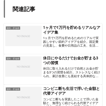
関連記事
1ヶ月で1万円を貯めるリアルなア
節約・貯金術
イデア集
1ヶ月で1万円を貯めるためのリアルで実
践しやすい節約アイデアを紹介。固定費
の見直し、食費や日用品の工夫、生活習
慣の改善など無理なくできる方法をまと
めました。
休日にやるだけでお金が貯まる3
節約・貯金術
つの習慣
休日に取り入れるだけで自然とお金が貯
まる3つの習慣を紹介。ストレスなく続け
られ、家計改善にも直結する具体的な行
動と効果を詳しく解説します。
コンビニ断ち生活で浮いた金額と
節約・貯金術
代替アイデア
コンビニ断ちを実践したことで浮いた金
額と、無理なく続けられる代替アイデア