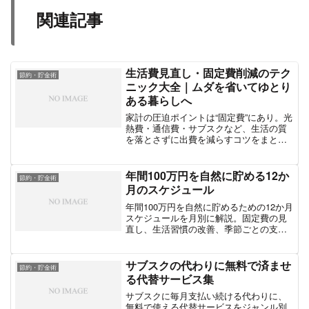
関連記事
生活費見直し・固定費削減のテク
節約・貯金術
ニック大全｜ムダを省いてゆとり
ある暮らしへ
家計の圧迫ポイントは“固定費”にあり。光
熱費・通信費・サブスクなど、生活の質
を落とさずに出費を減らすコツをまとめ
ました。
年間100万円を自然に貯める12か
節約・貯金術
月のスケジュール
年間100万円を自然に貯めるための12か月
スケジュールを月別に解説。固定費の見
直し、生活習慣の改善、季節ごとの支出
調整など、無理なく続けられる実践的な
方法を紹介します。
サブスクの代わりに無料で済ませ
節約・貯金術
る代替サービス集
サブスクに毎月支払い続ける代わりに、
無料で使える代替サービスをジャンル別