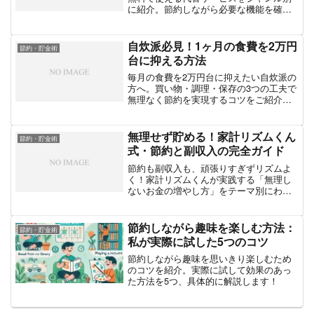
に紹介。節約しながら必要な機能を確保
できる賢い選択肢をまとめます。
自炊派必見！1ヶ月の食費を2万円
節約・貯金術
台に抑える方法
毎月の食費を2万円台に抑えたい自炊派の
方へ。買い物・調理・保存の3つの工夫で
無理なく節約を実現するコツをご紹介し
ます。
無理せず貯める！家計リズムくん
節約・貯金術
式・節約と副収入の完全ガイド
節約も副収入も、頑張りすぎずリズムよ
く！家計リズムくんが実践する「無理し
ないお金の増やし方」をテーマ別にわか
りやすくまとめました。
節約しながら趣味を楽しむ方法：
節約・貯金術
私が実際に試した5つのコツ
節約しながら趣味を思いきり楽しむため
のコツを紹介。実際に試して効果のあっ
た方法を5つ、具体的に解説します！