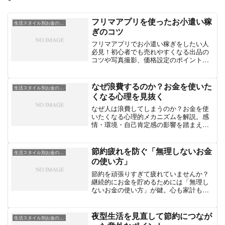
フリマアプリを使ったお小遣い稼
生活スタイル別お金の工夫
ぎのコツ
フリマアプリでお小遣い稼ぎをしたい人
必見！初心者でも売れやすくなる出品の
コツや写真撮影、価格設定のポイントな
ど、実践的なテクニックを紹介します。
なぜ浪費するのか？お金を使いた
生活スタイル別お金の工夫
くなる心理を見抜く
なぜ人は浪費してしまうのか？お金を使
いたくなる心理的メカニズムを解説。感
情・環境・自己肯定感の影響を踏まえ、
浪費を防ぐための具体的な対処法も紹介
します。
節約疲れを防ぐ「無理しないお金
生活スタイル別お金の工夫
の使い方」
節約を頑張りすぎて疲れていませんか？
継続的にお金を貯めるためには「無理し
ないお金の使い方」が鍵。心も家計もラ
クになる節約との付き合い方を解説しま
す。
夜型生活を見直して節約につなが
生活スタイル別お金の工夫