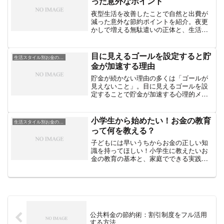
った意外なポイント
夜型生活を改善したことで自然と出費が
減った意外な節約ポイントを紹介。夜更
かしで増える無駄遣いの正体と、生活リ
ズムを整えるだけで節約につながる行動
の変化を解説します。
目に見えるゴールを設定すると貯
生活スタイル別お金の工夫
金が加速する理由
貯金が続かない理由の多くは「ゴールが
見えないこと」。目に見えるゴールを設
定することで貯金が加速する心理的メカ
ニズムと、実践的な設定方法を解説しま
す。
小学生から始めたい！お金の教育
生活スタイル別お金の工夫
って何を教える？
子どもには早いうちからお金の正しい知
識を持ってほしい！小学生に教えたいお
金の教育の基本と、家庭でできる実践ア
イデアをわかりやすく紹介。
公共料金の節約術：割引制度をフル活用
する方法