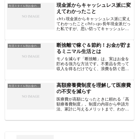
現金派からキャッシュレス派に変
生活スタイル別お金の工夫
えてわかったこと
<h1>現金派からキャッシュレス派に変え
てわかったこと</h1><p>長年現金派だっ
た私ですが、思い切ってキャッシュレス
決済を中心とした生活に切り替えてみま
した。当初は「使いすぎそう」「なんと
なく不安」という気持ちがありました。
断捨離で稼ぐ＆節約！お金が貯ま
生活スタイル別お金の工夫
しかし実際にキャッシュレス生活を続け
るミニマル生活とは
てみると、予想とは違った変化がたくさ
ん生まれました。本記事では、現金派だ
モノを減らす「断捨離」は、実はお金を
った私がキャッシュレス派に変えたこと
貯める強力な方法です。不要品を売って
でわかったメリットや気づき、そして注
収入を得るだけでなく、浪費を防ぐ思考
意点を詳しくお伝えします。</p><h2>1.
へと導くミニマル生活の魅力を紹介しま
財布が軽くなり、外出のストレスが減っ
す。
た</h2><p>まず最も実感したのは、財布
高額療養費制度を理解して医療費
生活スタイル別お金の工夫
が驚くほど軽くなることでした。小銭や
の不安を減らす
複数の紙幣を持ち歩く必要がなくなり、
ミニ財布やスマホだけで出かけられるよ
医療費が高額になったときに頼れる「高
うになりました。荷物が減るだけで、外
額療養費制度」。制度の内容から申請方
出の億劫さが軽減し、身軽に動ける感覚
法、家計に与えるメリットまで、わかり
があります。</p><h2>2. 支出の可視化で
やすく解説します。
お金の管理が圧倒的にラクに</h2><p>現
金派の頃はレシート管理や家計簿への転
記が手間で、気づけば「どこに使ったか
わからない出費」が多く悩みのタネでし
た。キャッシュレスに変えてからは、ア