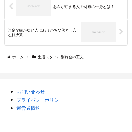
プリに自動で履歴が残るため、支出の把
お金が貯まる人の財布の中身とは？
握が簡単になりました。月末に振り返る
だけでパターンが見えるようになり、改
善点も自然とわかってきます。</p>
<h2>3. ポイント還元で実質的な節約効果
が大きい</h2><p>キャッシュレス決済の
貯金が続かない人にありがちな落とし穴
魅力は、なんといってもポイント還元で
と解決策
す。現金では得られなかった「数％の還
元」が積み重なると、ひと月で数百〜数
千円、年間では1万円以上の節約につなが
ることも珍しくありません。日常の出費
こそキャッシュレスとの相性が良く、効
ホーム
生活スタイル別お金の工夫
率的にポイントを貯めることができま
す。</p><h2>4. 現金より「使いすぎる」
という心配は意外と少なかった</h2><p>
キャッシュレスのデメリットとしてよく
言われるのが「使いすぎてしまう」とい
う点です。しかし私の場合、むしろ支出
が可視化されたことで、無駄遣いは減り
お問い合わせ
ました。特に「あといくら使えるか」が
アプリで一目でわかるため、予算管理が
プライバシーポリシー
以前より簡単になりました。</p><h2>5.
現金しか使えない場面もまだ存在する
運営者情報
</h2><p>キャッシュレスが便利でも、現
金が完全に不要になるわけではありませ
ん。小さな飲食店、病院の支払い、一部
の自動販売機では現金のみというケース
もあります。そのため、最低限の現金は