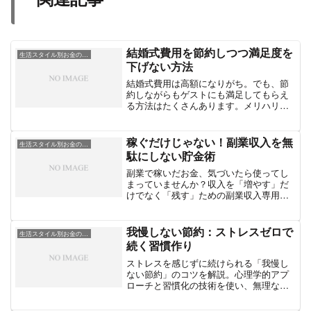
結婚式費用を節約しつつ満足度を
生活スタイル別お金の工夫
下げない方法
結婚式費用は高額になりがち。でも、節
約しながらもゲストにも満足してもらえ
る方法はたくさんあります。メリハリを
つけた節約術を具体的に紹介。
稼ぐだけじゃない！副業収入を無
生活スタイル別お金の工夫
駄にしない貯金術
副業で稼いだお金、気づいたら使ってし
まっていませんか？収入を「増やす」だ
けでなく「残す」ための副業収入専用の
貯金術と、使い方のルールを解説しま
す。
我慢しない節約：ストレスゼロで
生活スタイル別お金の工夫
続く習慣作り
ストレスを感じずに続けられる「我慢し
ない節約」のコツを解説。心理学的アプ
ローチと習慣化の技術を使い、無理なく
貯まる生活スタイルを作る方法を紹介し
ます。