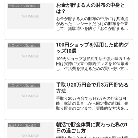
お金が貯まる人の財布の中身と
生活スタイル別お金の工夫
は？
お金が貯まる人の財布の中身には共通点
があった！レシートだらけの財布を卒業
して、無駄遣いを防ぐ「お金が貯まる財
布術」を紹介します。
100円ショップを活用した節約グ
生活スタイル別お金の工夫
ッズ10選
100円ショップは節約生活の強い味方！今
回は実際に役立つ節約グッズを10個厳選
し、生活費を抑えるための賢い使い方と
アイデアを紹介します。
手取り20万円台で月3万円貯める
生活スタイル別お金の工夫
方法
手取り20万円台でも月3万円の貯金は可
能！家計の見直しから固定費の削減、先
取り貯金のコツまで、実践的な方法をわ
かりやすく紹介します。
朝活で貯金体質に変わった私の1
生活スタイル別お金の工夫
日の過ごし方
朝活を取り入れたことで自然と貯金体質