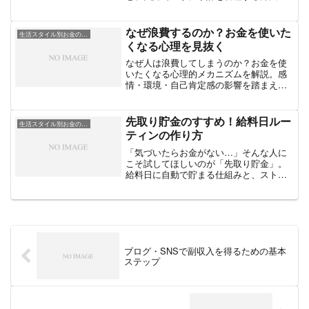
具体的に解説します。
なぜ浪費するのか？お金を使いた
生活スタイル別お金の工夫
くなる心理を見抜く
なぜ人は浪費してしまうのか？お金を使
いたくなる心理的メカニズムを解説。感
情・環境・自己肯定感の影響を踏まえ、
浪費を防ぐための具体的な対処法も紹介
します。
先取り貯金のすすめ！給料日ルー
生活スタイル別お金の工夫
ティンの作り方
「気づいたらお金がない…」そんな人に
こそ試してほしいのが「先取り貯金」。
給料日に自動で貯まる仕組みと、ストレ
スなく続けられるルーティンの作り方を
紹介します。
ブログ・SNSで副収入を得るための基本
ステップ