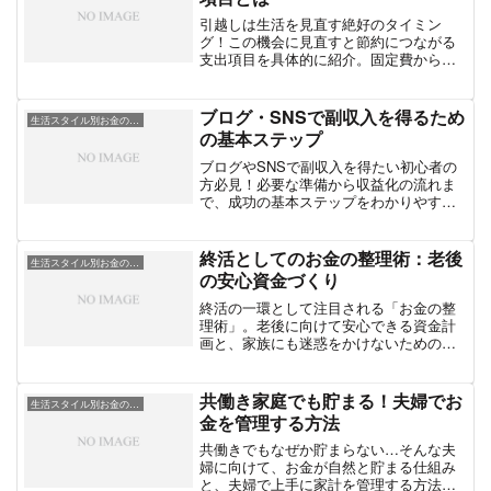
引越しは生活を見直す絶好のタイミン
グ！この機会に見直すと節約につながる
支出項目を具体的に紹介。固定費から契
約サービスまで徹底解説。
ブログ・SNSで副収入を得るため
生活スタイル別お金の工夫
の基本ステップ
ブログやSNSで副収入を得たい初心者の
方必見！必要な準備から収益化の流れま
で、成功の基本ステップをわかりやすく
解説します。
終活としてのお金の整理術：老後
生活スタイル別お金の工夫
の安心資金づくり
終活の一環として注目される「お金の整
理術」。老後に向けて安心できる資金計
画と、家族にも迷惑をかけないためのポ
イントをわかりやすく解説します。
共働き家庭でも貯まる！夫婦でお
生活スタイル別お金の工夫
金を管理する方法
共働きでもなぜか貯まらない…そんな夫
婦に向けて、お金が自然と貯まる仕組み
と、夫婦で上手に家計を管理する方法を