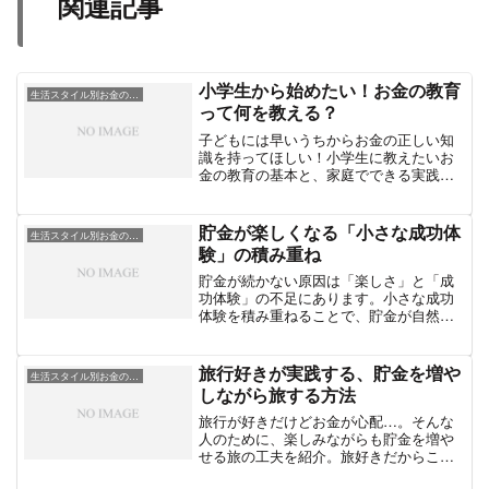
関連記事
小学生から始めたい！お金の教育
生活スタイル別お金の工夫
って何を教える？
子どもには早いうちからお金の正しい知
識を持ってほしい！小学生に教えたいお
金の教育の基本と、家庭でできる実践ア
イデアをわかりやすく紹介。
貯金が楽しくなる「小さな成功体
生活スタイル別お金の工夫
験」の積み重ね
貯金が続かない原因は「楽しさ」と「成
功体験」の不足にあります。小さな成功
体験を積み重ねることで、貯金が自然に
続き、習慣化される仕組みと実践方法を
解説します。
旅行好きが実践する、貯金を増や
生活スタイル別お金の工夫
しながら旅する方法
旅行が好きだけどお金が心配…。そんな
人のために、楽しみながらも貯金を増や
せる旅の工夫を紹介。旅好きだからこそ
実践したいお金との上手な付き合い方と