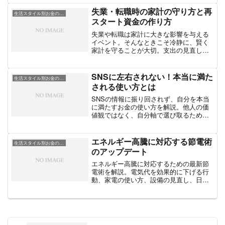
は？
失業・転職時の家計の守り方と再
生活スタイル別お金の工夫
スタート資金の作り方
失業や転職は家計に大きな影響を与える
イベント。そんなときこそ冷静に、賢く
家計を守ることが大切。支出の見直し方
と再スタート資金の作り方を具体的に紹
介。
SNSに左右されない！本当に満た
生活スタイル別お金の工夫
される使い方とは
SNSの情報に振り回されず、自分を本当
に満たすお金の使い方を解説。他人の価
値観ではなく、自分軸で選び取るための
思考法と実践的な行動のヒントを紹介し
ます。
エネルギー高騰に対応する節電術
生活スタイル別お金の工夫
のアップデート
エネルギー高騰に対応するための最新節
電術を解説。電気代を効果的に下げる行
動、家電の使い方、設備の見直し、日常
的にできる節約方法をアップデートして
紹介します。