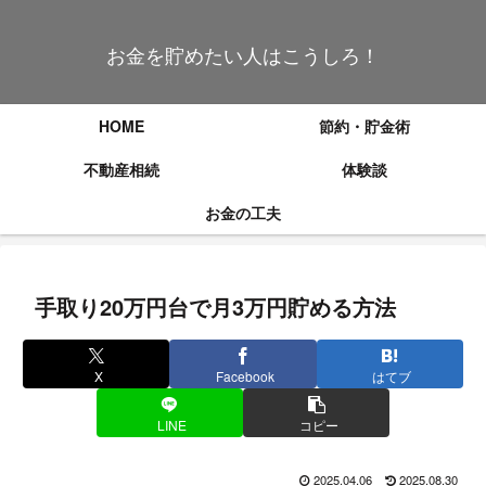
お金を貯めたい人はこうしろ！
HOME
節約・貯金術
不動産相続
体験談
お金の工夫
手取り20万円台で月3万円貯める方法
X
Facebook
はてブ
LINE
コピー
2025.04.06
2025.08.30