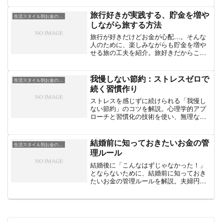
旅行好きが実践する、貯金を増や
生活スタイル別お金の工夫
しながら旅する方法
旅行が好きだけどお金が心配…。そんな
人のために、楽しみながらも貯金を増や
せる旅の工夫を紹介。旅好きだからこそ
実践したいお金との上手な付き合い方と
は？
我慢しない節約：ストレスゼロで
生活スタイル別お金の工夫
続く習慣作り
ストレスを感じずに続けられる「我慢し
ない節約」のコツを解説。心理学的アプ
ローチと習慣化の技術を使い、無理なく
貯まる生活スタイルを作る方法を紹介し
ます。
結婚前に知っておきたいお金の管
生活スタイル別お金の工夫
理ルール
結婚後に「こんなはずじゃなかった！」
とならないために、結婚前に知っておき
たいお金の管理ルールを解説。夫婦円満
の秘訣はお金の話し合いにあり！