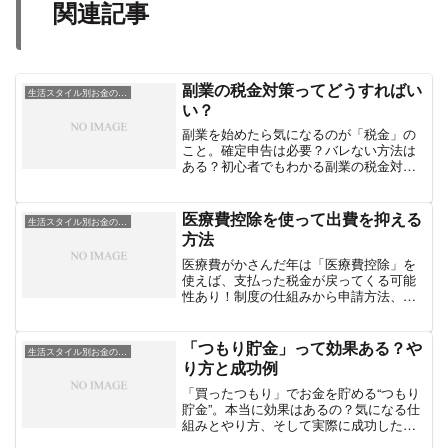
関連記事
副業の税金対策ってどうすればい
生活スタイル別お金の工夫
い？
副業を始めたら気になるのが「税金」の
こと。確定申告は必要？バレない方法は
ある？初心者でもわかる副業の税金対策
を丁寧に解説します。
医療費控除を使って出費を抑える
生活スタイル別お金の工夫
方法
医療費がかさんだ年は「医療費控除」を
使えば、支払った税金が戻ってくる可能
性あり！制度の仕組みから申請方法、節
約につながるポイントまで丁寧に解説。
「つもり貯金」って効果ある？や
生活スタイル別お金の工夫
り方と成功例
「買ったつもり」でお金を貯める“つもり
貯金”。本当に効果はあるの？気になる仕
組みとやり方、そして実際に成功した人
の体験談を紹介します。