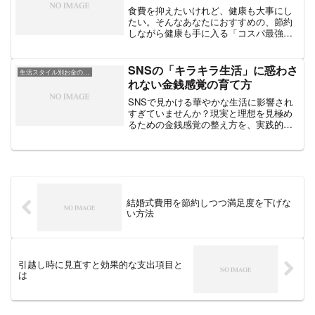
食費を抑えたいけれど、健康も大事にし
たい。そんなあなたにおすすめの、節約
しながら健康も手に入る「コスパ最強の
食材とレシピ」をご紹介します。
SNSの「キラキラ生活」に惑わさ
生活スタイル別お金の工夫
れない金銭感覚の育て方
SNSで見かける華やかな生活に影響され
すぎていませんか？現実と理想を見極め
るための金銭感覚の整え方を、実践的な
方法と共に紹介します。
結婚式費用を節約しつつ満足度を下げな
い方法
引越し時に見直すと効果的な支出項目と
は