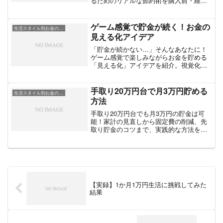
るためのリアルな節約術を購入前・維持
中それぞれに分けて徹底解説。
ゲーム感覚で貯金が続く！お金の
生活スタイル別お金の工夫
見える化アイデア
「貯金が続かない…」そんなあなたに！
ゲーム感覚で楽しみながらお金を貯める
「見える化」アイデアを紹介。視覚化す
ることでモチベーションもアップしま
す。
手取り20万円台で月3万円貯める
生活スタイル別お金の工夫
方法
手取り20万円台でも月3万円の貯金は可
能！家計の見直しから固定費の削減、先
取り貯金のコツまで、実践的な方法をわ
かりやすく紹介します。
【実録】1か月1万円生活に挑戦してみた
結果