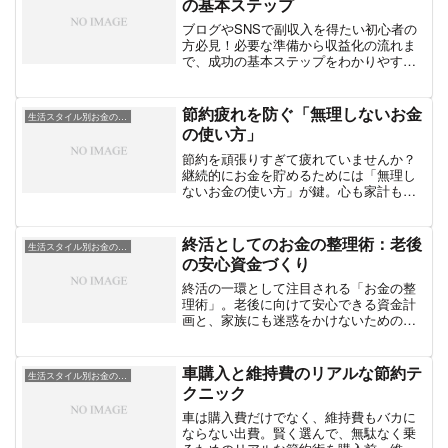
の基本ステップ
ブログやSNSで副収入を得たい初心者の
方必見！必要な準備から収益化の流れま
で、成功の基本ステップをわかりやすく
解説します。
節約疲れを防ぐ「無理しないお金
生活スタイル別お金の工夫
の使い方」
節約を頑張りすぎて疲れていませんか？
継続的にお金を貯めるためには「無理し
ないお金の使い方」が鍵。心も家計もラ
クになる節約との付き合い方を解説しま
す。
終活としてのお金の整理術：老後
生活スタイル別お金の工夫
の安心資金づくり
終活の一環として注目される「お金の整
理術」。老後に向けて安心できる資金計
画と、家族にも迷惑をかけないためのポ
イントをわかりやすく解説します。
車購入と維持費のリアルな節約テ
生活スタイル別お金の工夫
クニック
車は購入費だけでなく、維持費もバカに
ならない出費。賢く選んで、無駄なく乗