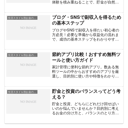
体験を積み重ねることで、貯金が自然に
続き、習慣化される仕組みと実践方法を
解説します。
ブログ・SNSで副収入を得るため
生活スタイル別お金の工夫
の基本ステップ
ブログやSNSで副収入を得たい初心者の
方必見！必要な準備から収益化の流れま
で、成功の基本ステップをわかりやすく
解説します。
節約アプリ比較！おすすめ無料ツ
生活スタイル別お金の工夫
ールと使い方ガイド
家計管理に便利な節約アプリ。数ある無
料ツールの中からおすすめのアプリを厳
選し、目的別に使い方や特徴をわかりや
すく比較解説します。
貯金と投資のバランスってどう考
生活スタイル別お金の工夫
える？
貯金と投資、どちらにどれだけ回せばい
いのか悩んでいませんか？目的別に考え
るお金の分け方と、バランスのとり方を
やさしく解説します。