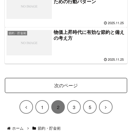
ための行動パターン
2025.11.25
物価上昇時代に有効な節約と備え
節約・貯金術
の考え方
2025.11.25
次のページ
前
次
1
2
3
5
へ
へ
ホーム
節約・貯金術