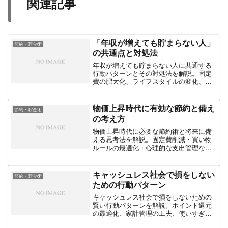
関連記事
「年収が増えても貯まらない人」
節約・貯金術
の共通点と対処法
年収が増えても貯まらない人に共通する
行動パターンとその対処法を解説。固定
費の肥大化、ライフスタイルの変化、支
出管理の甘さなどの原因を明らかにし、
今日から実践できる改善策を紹介しま
す。
物価上昇時代に有効な節約と備え
節約・貯金術
の考え方
物価上昇時代に必要な節約術と将来に備
える思考法を解説。固定費削減・買い物
ルールの最適化・心理的な支出管理な
ど、家計を守るための実践的な方法と考
え方をまとめます。
キャッシュレス社会で損をしない
節約・貯金術
ための行動パターン
キャッシュレス社会で損をしないための
賢い行動パターンを解説。ポイント還元
の最適化、家計管理の工夫、使いすぎを
防ぐ仕組みづくりなど、日常生活で役立